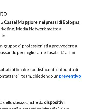
ito
e a
Castel Maggiore, nei pressi di Bologna
.
 marketing, Media Network mette a
nte.
n gruppo di professionisti a provvedere a
passando per migliorarne l'usabilità ai fini
ultati ottimali e soddisfacenti dal punto di
 contattare il team, chiedendo un
preventivo
ità dello stesso anche da
dispositivi
mento degli elementi multimediali di un