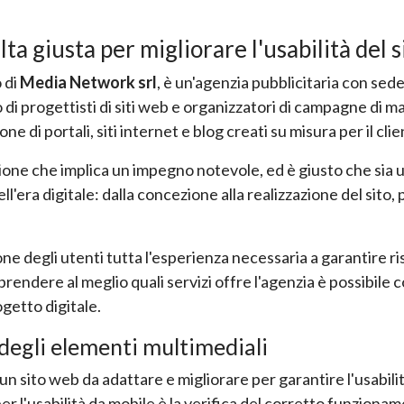
lta giusta per migliorare l'usabilità del s
 di
Media Network srl
, è un'agenzia pubblicitaria con sed
di progettisti di siti web e organizzatori di campagne di
one di portali, siti internet e blog creati su misura per il clie
one che implica un impegno notevole, ed è giusto che sia u
l'era digitale: dalla concezione alla realizzazione del sito, 
e degli utenti tutta l'esperienza necessaria a garantire ris
prendere al meglio quali servizi offre l'agenzia è possibile
ogetto digitale.
degli elementi multimediali
un sito web da adattare e migliorare per garantire l'usabil
er l'usabilità da mobile è la verifica del corretto funziona