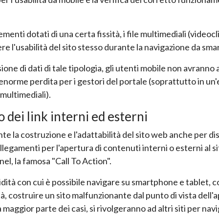
enti dotati di una certa fissità, i file multimediali (videocl
e l'usabilità del sito stesso durante la navigazione da sma
ione di dati di tale tipologia, gli utenti mobile non avranno a
'enorme perdita per i gestori del portale (soprattutto in un
 multimediali).
 dei link interni ed esterni
te la costruzione e l'adattabilità del sito web anche per disp
llegamenti per l'apertura di contenuti interni o esterni al s
el, la famosa "Call To Action".
ità con cui è possibile navigare su smartphone e tablet, co
tà, costruire un sito malfunzionante dal punto di vista dell'a
maggior parte dei casi, si rivolgeranno ad altri siti per nav