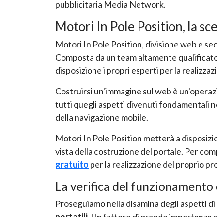
pubblicitaria Media Network.
Motori In Pole Position, la sce
Motori In Pole Position, divisione web e seo
Composta da un team altamente qualificato 
disposizione i propri esperti per la realizzazi
Costruirsi un'immagine sul web è un'operazi
tutti quegli aspetti divenuti fondamentali nel
della navigazione mobile.
Motori In Pole Position metterà a disposizion
vista della costruzione del portale. Per com
gratuito
per la realizzazione del proprio pr
La verifica del funzionamento 
Proseguiamo nella disamina degli aspetti di 
portatili
. Un fattore di grande importanza p