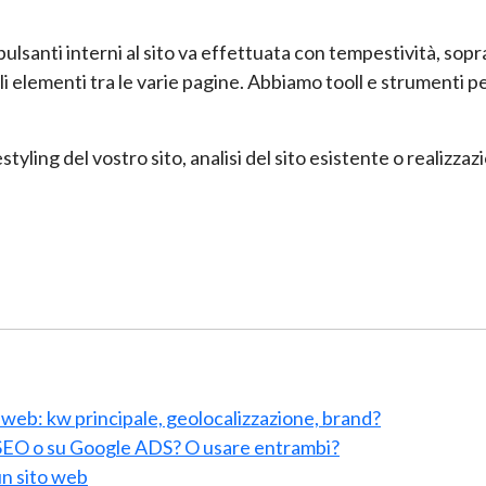
ulsanti interni al sito va effettuata con tempestività, soprat
ali elementi tra le varie pagine. Abbiamo tooll e strumenti
estyling del vostro sito, analisi del sito esistente o realiz
to web: kw principale, geolocalizzazione, brand?
a SEO o su Google ADS? O usare entrambi?
un sito web