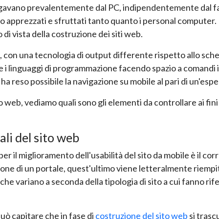
navigavano prevalentemente dal PC, indipendentemente dal f
o apprezzati e sfruttati tanto quanto i personal computer. M
i vista della costruzione dei siti web.
, con una tecnologia di output differente rispetto allo scher
inguaggi di programmazione facendo spazio a comandi innov
 ha reso possibile la navigazione su mobile al pari di un'esp
 web, vediamo quali sono gli elementi da controllare ai fini
ali del sito web
er il miglioramento dell'usabilità del sito da mobile è il c
ne di un portale, quest'ultimo viene letteralmente riempito 
che variano a seconda della tipologia di sito a cui fanno rife
può capitare che in fase di
costruzione del sito web
si trascu