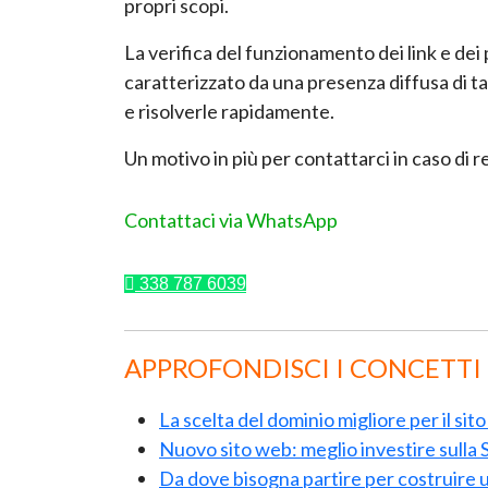
propri scopi.
La verifica del funzionamento dei link e dei p
caratterizzato da una presenza diffusa di t
e risolverle rapidamente.
Un motivo in più per contattarci in caso di r
Contattaci via WhatsApp
338 787 6039
APPROFONDISCI I CONCETTI
La scelta del dominio migliore per il si
Nuovo sito web: meglio investire sull
Da dove bisogna partire per costruire 