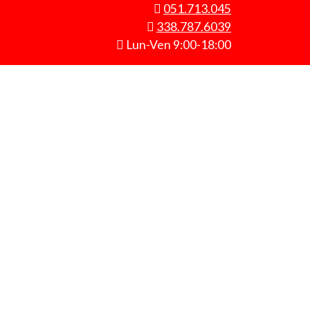
051.713.045
338.787.6039
Lun-Ven 9:00-18:00