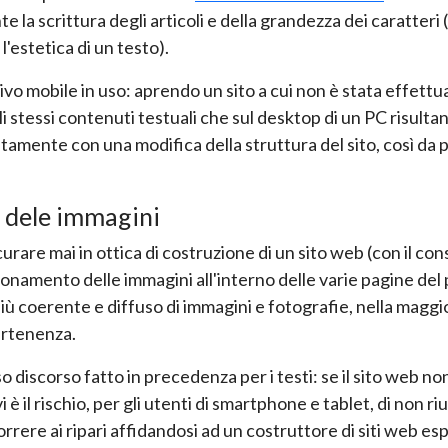
ante la scrittura degli articoli e della grandezza dei caratteri 
'estetica di un testo).
itivo mobile in uso: aprendo un sito a cui non è stata effettu
 stessi contenuti testuali che sul desktop di un PC risulta
mente con una modifica della struttura del sito, così da p
o dele immagini
are mai in ottica di costruzione di un sito web (con il con
zionamento delle immagini all'interno delle varie pagine del p
ù coerente e diffuso di immagini e fotografie, nella maggio
partenenza.
o discorso fatto in precedenza per i testi: se il sito web no
 è il rischio, per gli utenti di smartphone e tablet, di non ri
rrere ai ripari affidandosi ad un costruttore di siti web es