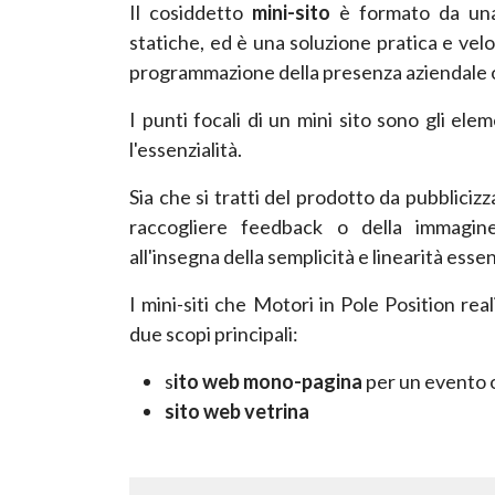
Il cosiddetto
mini-sito
è formato da una 
statiche, ed è una soluzione pratica e vel
programmazione della presenza aziendale o
I punti focali di un mini sito sono gli el
l'essenzialità.
Sia che si tratti del prodotto da pubblicizz
raccogliere feedback o della immagine 
all'insegna della semplicità e linearità essen
I mini-siti che Motori in Pole Position real
due scopi principali:
s
ito web mono-pagina
per un evento 
sito web vetrina