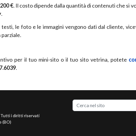
1200 €
.
Il costo dipende dalla quantità di contenuti che si
vo
y
.
i testi, le foto e le immagini vengono dati dal cliente,
vice
 parziale.
ntivo per il tuo mini-sito o il tuo sito vetrina, potete
co
7.6039
.
utti i diritti riservati
e (BO)