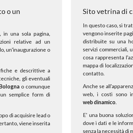
to o un
Sito vetrina di 
In questo caso, si trat
vengono inserite pagi
, in una sola pagina,
distribuite su una 
zioni relative
ad un
servizi commerciali, 
o, un’inaugurazione o
cosa rappresenta l'azi
mappa
di localizzazio
fiche e descrittive a
contatto.
tecniche, gli eventuali
Anche se all'apparen
Bologna
o comunque
web, i costi sono i
e, un semplice form di
web
dinamico
.
E' una buona soluzio
opo di acquisire lead o
dove i dati e le infor
ertanto, viene inserita
senza la necessità di 