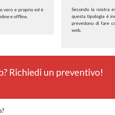
Secondo la nostra e
ito vero e proprio ed è
questa tipologia è i
nline e offline.
prevedono di fare co
web
.
b? Richiedi un preventivo!
b?