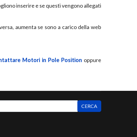
gliono inserire e se questi vengono allegati
versa, aumenta se sono a carico della web
ntattare Motori in Pole Position
oppure
CERCA
CERCA