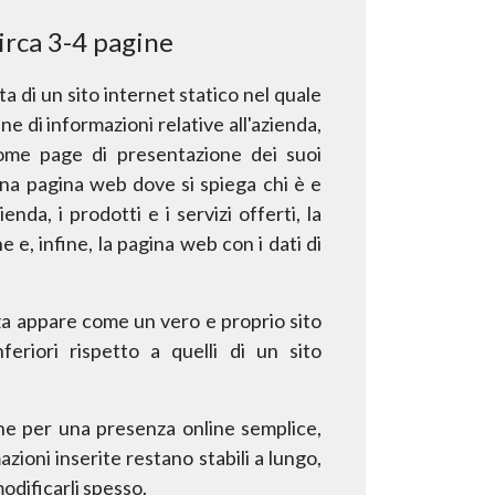
circa 3-4 pagine
ta di un
sito internet
statico nel quale
ne di informazioni
relative all'azienda,
home page di presentazione dei suoi
una
pagina web dove si spiega chi è e
enda, i prodotti e i servizi offerti, la
ne e, infine, la pagina web con i dati di
za appare come un vero e proprio sito
nferiori rispetto a
quelli di un
sito
ne per una presenza online semplice,
mazioni inserite
restano stabili a lungo,
modificarli spesso.