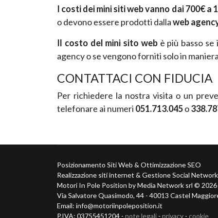
I
costi dei mini siti web vanno dai 700€ a 
o devono essere prodotti dalla
web agenc
Il costo del mini sito web
è più basso se 
agency o se vengono forniti solo in maniera
CONTATTACI CON FIDUCIA
Per richiedere la nostra visita o un preve
telefonare ai numeri
051.713.045
o
338.78
Posizionamento Siti Web & Ottimizzazione SEO
Realizzazione siti internet & Gestione Social Network
Motori In Pole Position by Media Network srl ©
2026 T
Via Salvatore Quasimodo, 44 - 40013 Castel Maggior
Email: info@motoriinpoleposition.it
P.IVA: 03755451204 -
note legali
-
privacy
-
cookie