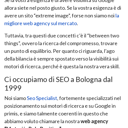
Se la vostra esigenza è di avere visibilità su Google
allora siete nel posto giusto. Se la vostra esigenza è di
avere un sito “extreme image”, forse non siamo noi
la
migliore web agency sul mercato
.
Tuttavia, tra questi due concetti c’è il “between two
things”, ovvero la ricerca del compromesso,
trovare
un punto di equilibrio.
Per quanto ci riguarda, l’ago
della bilancia è sempre spostato verso la visibilità sui
motori di ricerca,
perché è questa la nostra vera skill.
Ci occupiamo di SEO a Bologna dal
1999
Noi siamo
Seo Specialist
, fortemente specializzati nel
posizionamento sui motori di ricerca e su Google in
primis, e siamo talmente coerenti in questo che
abbiamo voluto chiamare la nostra
web agency