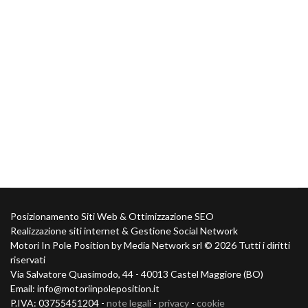
Posizionamento Siti Web & Ottimizzazione SEO
Realizzazione siti internet & Gestione Social Network
Motori In Pole Position by Media Network srl ©
2026 Tutti i diritti
riservati
Via Salvatore Quasimodo, 44 - 40013 Castel Maggiore (BO)
Email: info@motoriinpoleposition.it
P.IVA: 03755451204 -
note legali
-
privacy
-
cookie