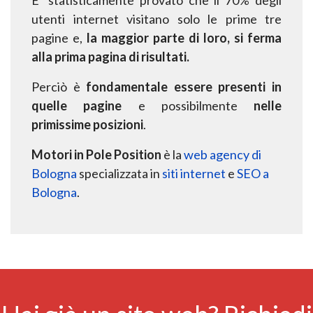
utenti internet
visitano solo le prime tre
pagine e,
la maggior
parte di loro, si ferma
alla prima pagina di risultati
.
Perciò è
fondamentale essere presenti in
quelle pagine
e possibilmente
nelle
primissime posizioni
.
Motori in Pole Position
è la
web agency di
Bologna
specializzata in
siti internet
e
SEO a
Bologna
.