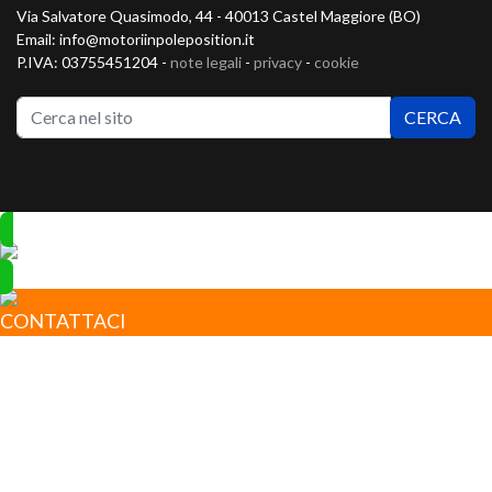
Via Salvatore Quasimodo, 44 - 40013 Castel Maggiore (BO)
Email: info@motoriinpoleposition.it
P.IVA: 03755451204 -
note legali
-
privacy
-
cookie
C
CERCA
CONTATTACI