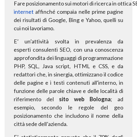
Fare
posizionamento
sui
motori
di
ricerca
in
ottica
S
internet
affinché compaia nelle prime pagine
dei risultati di Google, Bing e Yahoo, quelli su
cui noi
lavoriamo.
E’ un’attività svolta in prevalenza da
esperti
consulenti SEO
, con una conoscenza
approfondita dei
linguaggi di programmazione
PHP, SQL, Java script, HTML e CSS, e da
redattori che, in sinergia,
ottimizzano il codice
delle pagine e i testi contenuti all'interno, in
funzione delle parole chiave e
delle località di
riferimento del
sito web Bologna
;
ad
esempio, secondo le regole del geo
posizionamento che includono il nome della
città sede dell’azienda.
E’ statisticamente provato che il 70% degli