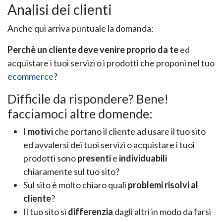
Analisi dei clienti
Anche qui arriva puntuale la domanda:
Perchè un cliente deve venire proprio da te
ed
acquistare i tuoi servizi o i prodotti che proponi nel tuo
ecommerce
?
Difficile da rispondere? Bene!
facciamoci altre domende:
I
motivi
che portano il cliente ad usare il tuo sito
ed avvalersi dei tuoi servizi o acquistare i tuoi
prodotti sono
presenti
e
individuabili
chiaramente sul tuo sito?
Sul sito è molto chiaro quali
problemi risolvi al
cliente
?
Il tuo sito si
differenzia
dagli altri in modo da farsi